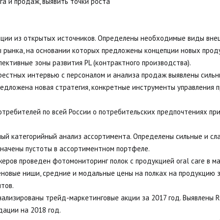
а и продаж, выявить точки роста
ции из открытых источников. Определены необходимые виды внеш
 рынка, на основании которых предложены концепции новых проду
пективные зоны развития PL (контрактного производства).
крестных интервью с персоналом и анализа продаж выявлены сильн
редложена новая стратегия, конкретные инструменты управления 
потребителей по всей России о потребительских предпочтениях при
ый категорийный анализ ассортимента. Определены сильные и сла
начены пустоты в ассортиментном портфеле. 
еров проведен фотомониторинг полок с продукцией oral care в м
новые ниши, средние и модальные цены на полках на продукцию за
тов. 
нализированы трейд-маркетинговые акции за 2017 год. Выявлены R
ации на 2018 год.