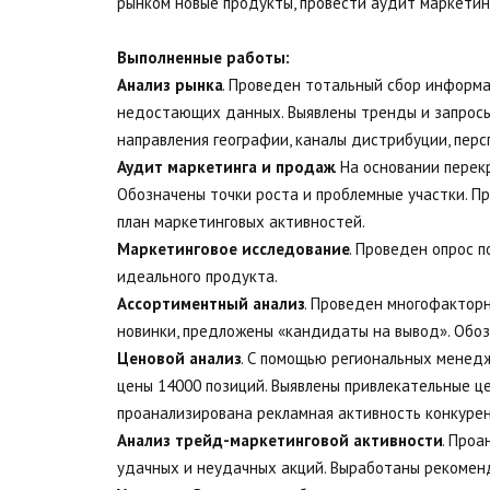
рынком новые продукты, провести аудит маркетинг
Выполненные работы: 
Анализ рынка
. Проведен тотальный сбор информа
недостающих данных. Выявлены тренды и запросы
направления географии, каналы дистрибуции, перс
Аудит маркетинга и продаж
. На основании пере
Обозначены точки роста и проблемные участки. П
план маркетинговых активностей.
Маркетинговое исследование
. Проведен опрос 
идеального продукта.
Ассортиментный анализ
. Проведен многофакторн
новинки, предложены «кандидаты на вывод». Обоз
Ценовой анализ
. С помощью региональных менедж
цены 14000 позиций. Выявлены привлекательные це
проанализирована рекламная активность конкурен
Анализ трейд-маркетинговой активности
. Проа
удачных и неудачных акций. Выработаны рекоменд