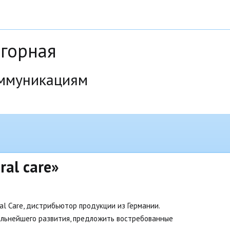
дгорная
оммуникациям
ral
care»
al Care, дистрибьютор продукции из Германии. 
альнейшего развития, предложить востребованные 