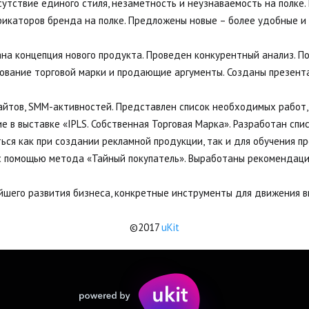
тсутствие единого стиля, незаметность и неузнаваемость на полке
икаторов бренда на полке. Предложены новые – более удобные и 
ана концепция нового продукта. Проведен конкурентный анализ. П
рование торговой марки и продающие аргументы. Созданы презента
сайтов, SMM-активностей. Представлен список необходимых работ,
ие в выставке «IPLS. Собственная Торговая Марка». Разработан спи
ься как при создании рекламной продукции, так и для обучения п
 с помощью метода «Тайный покупатель». Выработаны рекомендац
йшего развития бизнеса, конкретные инструменты для движения в
©2017 
uKit